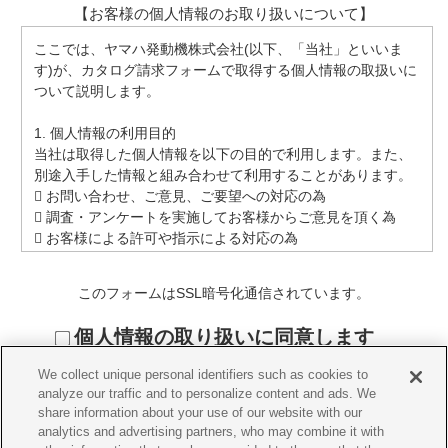
【お客様の個人情報のお取り扱いについて】
ここでは、ヤマハ発動機株式会社(以下、「当社」といいま
す)が、カタログ請求フォームで取得する個人情報の取扱いに
ついて説明します。
1. 個人情報の利用目的
当社は取得した個人情報を以下の目的で利用します。また、
別途入手した情報と組み合わせて利用することがあります。
 お問い合わせ、ご意見、ご要望への対応の為
 調査・アンケートを実施してお客様からご意見を頂く為
 お客様による許可や指示による対応の為
 当社が提供する製品およびサービスの研究開発や品質向
上、および既存サービスの改善や変更を目的とした情報収
このフォームはSSL暗号化通信されています。
集、分析、企画立案
 当社が提供する製品およびサービスに関するマーケティン
個人情報の取り扱いに同意します
グ活動および分析
 法的義務の履行の為等、法令で認められた責任を果たす為
We collect unique personal identifiers such as cookies to
 第三者、子会社、関連会社との契約上の義務の履行の為
analyze our traffic and to personalize content and ads. We
 係争事案の対応の為、及び財産（ネットワークや情報資産
share information about your use of our website with our
を含む）・権利の保護及び安全の確保の為
analytics and advertising partners, who may combine it with