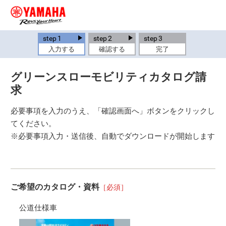
step
1
step
2
step
3
入力する
確認する
完了
グリーンスローモビリティカタログ請
求
必要事項を入力のうえ、「確認画面へ」ボタンをクリックし
てください。
※必要事項入力・送信後、自動でダウンロードが開始します
ご希望のカタログ・資料
［必須］
公道仕様車