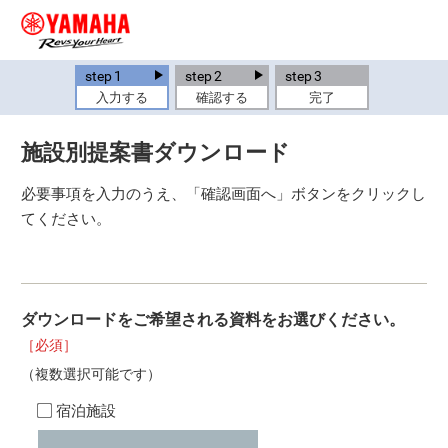
step
1
step
2
step
3
入力する
確認する
完了
施設別提案書ダウンロード
必要事項を入力のうえ、「確認画面へ」ボタンをクリックし
てください。
ダウンロードをご希望される資料をお選びください。
［必須］
（複数選択可能です）
宿泊施設