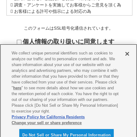
 調査・アンケートを実施してお客様からご意見を頂く為
 お客様による許可や指示による対応の為
 当社が提供する製品およびサービスの研究開発や品質向
上、および既存サービスの改善や変更を目的とした情報収
このフォームはSSL暗号化通信されています。
集、分析、企画立案
 当社が提供する製品およびサービスに関するマーケティン
個人情報の取り扱いに同意します
グ活動および分析
 法的義務の履行の為等、法令で認められた責任を果たす為
We collect unique personal identifiers such as cookies to
 第三者、子会社、関連会社との契約上の義務の履行の為
analyze our traffic and to personalize content and ads. We
 係争事案の対応の為、及び財産（ネットワークや情報資産
share information about your use of our website with our
を含む）・権利の保護及び安全の確保の為
analytics and advertising partners, who may combine it with
other information that you have provided to them or that they
2. 個人情報の提供
have collected from your use of their services. Please click
"
here
" to see more details about how we use cookies and
当社は、法令等に定めがある場合を除き、取得した個人情報
the retention period of each cookie. You have the right to opt
をご本人の同意を得ずに第三者に提供することはございませ
out of our sharing of your information with our partners.
ん。ただし、個人データの取扱いに関する業務を委託するた
Please click [Do Not Sell or Share My Personal Information]
めに、個人情報を業務委託先に提供することがあります。こ
to exercise your right.
の場合においても、弊社は業務委託先に対し、提供した個人
Privacy Policy for California Residents
データの適正な取り扱いを求めるとともに適切な管理をいた
Change your sell or share preference
© Yamaha Motor Co., Ltd.
します。
Do Not Sell or Share My Personal Information