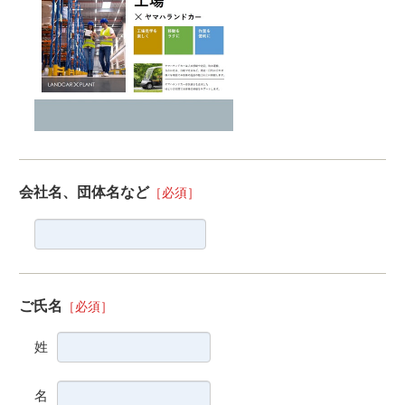
会社名、団体名など
［必須］
ご氏名
［必須］
姓
名