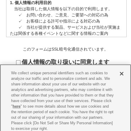
1. 個人情報の利用目的
当社は取得した個人情報を以下の目的で利用します。
✓ お問い合わせ、ご意見、ご要望への対応の為
✓ お客様による許可や指示による対応の為
✓ 当社が提供する製品、サービスおよび当社が実施ま
たは関係する各種イベントなどに関する情報のご案内
✓ 当社が提供する製品およびサービスの研究開発や品
質向上、および既存サービスの改善や変更を目的とした情報
このフォームはSSL暗号化通信されています。
収集、分析、企画立案
✓ 当社が提供する製品およびサービスに関するマーケ
個人情報の取り扱いに同意します
ティング活動および分析
✓ 法的義務の履行の為等、法令で認められた責任を果
We collect unique personal identifiers such as cookies to
たす為
analyze our traffic and to personalize content and ads. We
✓ 第三者、子会社、関連会社との契約上の義務の履行
share information about your use of our website with our
の為
analytics and advertising partners, who may combine it with
✓ 係争事案の対応の為、及び財産（ネットワークや情
other information that you have provided to them or that they
have collected from your use of their services. Please click
報資産を含む）・権利の保護及び安全の確保の為
"
here
" to see more details about how we use cookies and
the retention period of each cookie. You have the right to opt
2. 個人情報の提供
out of our sharing of your information with our partners.
当社は、以下のように個人情報を共同利用させていただく
Please click [Do Not Sell or Share My Personal Information]
ことがあります。
to exercise your right.