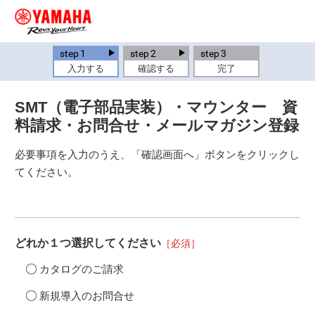
step
1
step
2
step
3
入力する
確認する
完了
SMT（電子部品実装）・マウンター 資
料請求・お問合せ・メールマガジン登録
必要事項を入力のうえ、「確認画面へ」ボタンをクリックし
てください。
どれか１つ選択してください
［必須］
カタログのご請求
新規導入のお問合せ