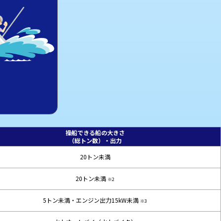
操船できる船の大きさ
（総トン数）・出力
20トン未満
20トン未満
※2
5トン未満・エンジン出力15kW未満
※3