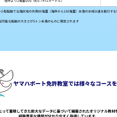
陸岸より2海里以内
（約3.7キロメートル）
小型船舶で沿海区域の外側80海里（海岸から100海里）未満の水域以遠を航行す
操船可能な船舶の大きさが5トン未満のものに限定されます
ヤマハボート免許教室では様々なコース
たって蓄積してきた膨大なデータに基づいて編纂されたオリジナル教材
経験豊富な講師が分かりやすく指導しています。