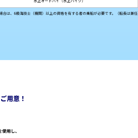
水上オートバイ
（水上バイク）
る場合は、6級海技士（機関）以上の資格を有する者の乗船が必要です。（船長は兼任
をご用意！
を使用し、