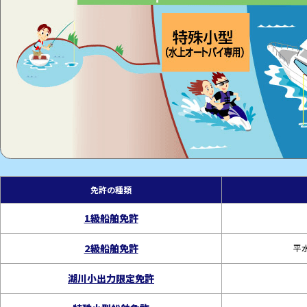
免許の種類
1級船舶免許
2級船舶免許
平
湖川小出力限定免許