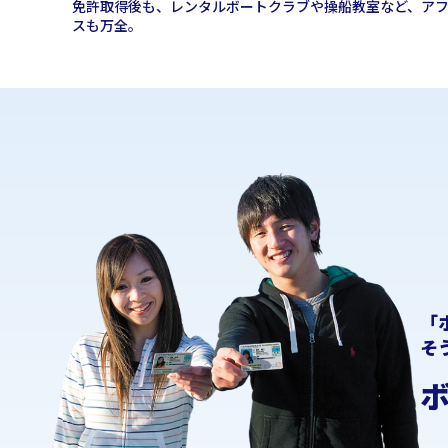
免許取得後も、レンタルボートクラブや操船教室など、ア
スも万全。
「
そ