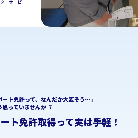
フターサービ
ボート免許って、なんだか⼤変そう…」
う思っていませんか︖
ボート免許取得って実は手軽！