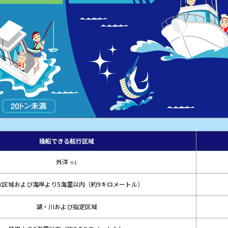
操船できる航行区域
外洋
※1
水区域および海岸より5海里以内
（約9キロメートル）
湖・川および指定区域