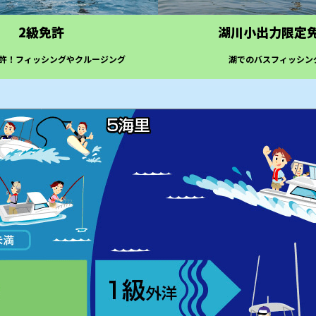
2級免許
湖川小出力限定
許！フィッシングやクルージング
湖でのバスフィッシン