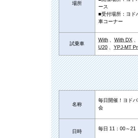
場所
ース
■受付場所：ヨド
車コーナー
With
、
With DX
試乗車
U20
、
YPJ-MT Pr
毎日開催！ヨドバ
名称
会
毎日 11：00～21
日時