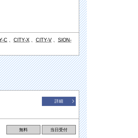
Y-C
、
CITY-X
、
CITY-V
、
SION-
詳細
無料
当日受付