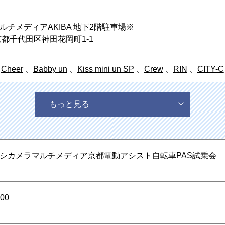
チメディアAKIBA 地下2階駐車場※
東京都千代田区神田花岡町1-1
、
Cheer
、
Babby un
、
Kiss mini un SP
、
Crew
、
RIN
、
CITY-C
もっと見る
シカメラマルチメディア京都電動アシスト自転車PAS試乗会
00