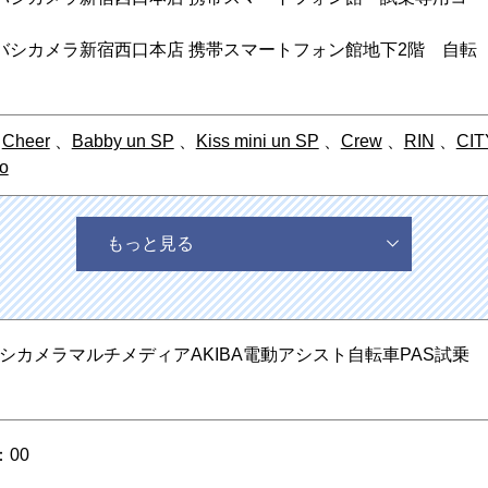
バシカメラ新宿西口本店 携帯スマートフォン館地下2階 自転
、
Cheer
、
Babby un SP
、
Kiss mini un SP
、
Crew
、
RIN
、
CIT
o
もっと見る
シカメラマルチメディアAKIBA電動アシスト自転車PAS試乗
：00