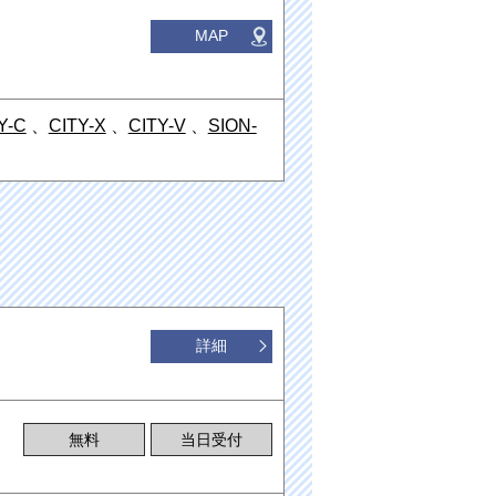
MAP
Y-C
、
CITY-X
、
CITY-V
、
SION-
詳細
無料
当日受付