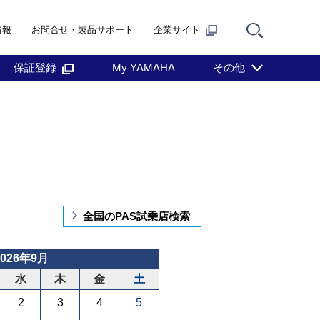
情報
お問合せ・製品サポート
企業サイト
保証登録
My YAMAHA
その他
全国のPAS試乗店検索
2026年9月
水
木
金
土
2
3
4
5