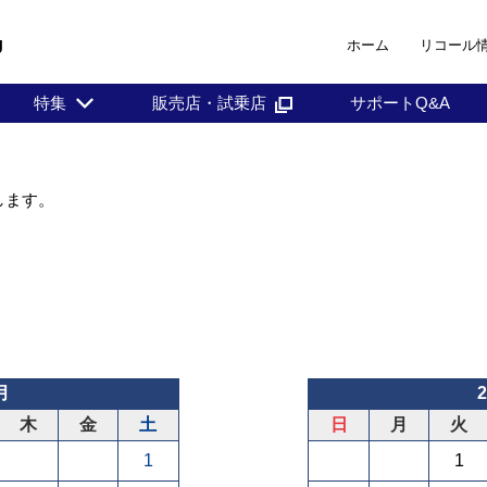
ホーム
リコール
J
特集
販売店・試乗店
サポートQ&A
します。
月
木
金
土
日
月
火
1
1