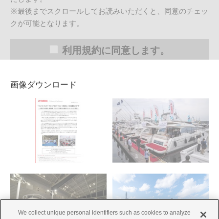
1.
弊社は報道関係者に対し、本サービスのサイトから
※最後までスクロールしてお読みいただくと、同意のチェッ
ニュースリリース・画像等データファイル（以下
クが可能となります。
「データファイル」といいます）を、ダウンロード
し、これを利用する無償、非独占かつ譲渡不可能な
権利を許諾します。
利用規約に同意します。
2.
前項の許諾に基づく報道関係者の利用は、ウェブサ
イト、テレビ、出版物等の方法によるヤマハ発動機
画像ダウンロード
の製品・サービス、企業・事業活動の紹介目的だけ
に利用することができます。
3.
前2項の規定に関わらず、報道関係者はヤマハ発動機
及びヤマハ発動機製品に対する、誤解、混乱を生ぜ
しめ、又は、信頼・評判を毀損するおそれのある利
用・編集を行ってはなりません。
4.
ダウンロード画像への直接のリンクを行ってはなり
ません。
5.
弊社は、報道関係者が本利用規約に反する画像の利
用を行ったことにより、損害を被った場合、その損
害の賠償を請求することができます。また、損害の
発生の有無に関わらず、利用規約に反する利用を直
We collect unique personal identifiers such as cookies to analyze