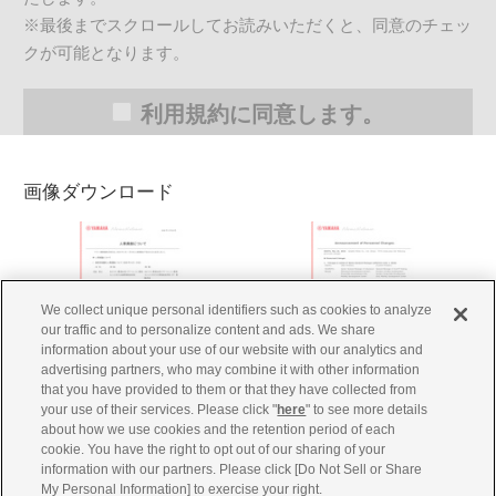
1.
弊社は報道関係者に対し、本サービスのサイトから
※最後までスクロールしてお読みいただくと、同意のチェッ
ニュースリリース・画像等データファイル（以下
クが可能となります。
「データファイル」といいます）を、ダウンロード
し、これを利用する無償、非独占かつ譲渡不可能な
権利を許諾します。
利用規約に同意します。
2.
前項の許諾に基づく報道関係者の利用は、ウェブサ
イト、テレビ、出版物等の方法によるヤマハ発動機
画像ダウンロード
の製品・サービス、企業・事業活動の紹介目的だけ
に利用することができます。
3.
前2項の規定に関わらず、報道関係者はヤマハ発動機
及びヤマハ発動機製品に対する、誤解、混乱を生ぜ
しめ、又は、信頼・評判を毀損するおそれのある利
We collect unique personal identifiers such as cookies to analyze
用・編集を行ってはなりません。
our traffic and to personalize content and ads. We share
information about your use of our website with our analytics and
4.
ダウンロード画像への直接のリンクを行ってはなり
advertising partners, who may combine it with other information
ません。
that you have provided to them or that they have collected from
5.
弊社は、報道関係者が本利用規約に反する画像の利
your use of their services. Please click "
here
" to see more details
about how we use cookies and the retention period of each
用を行ったことにより、損害を被った場合、その損
cookie. You have the right to opt out of our sharing of your
害の賠償を請求することができます。また、損害の
information with our partners. Please click [Do Not Sell or Share
発生の有無に関わらず、利用規約に反する利用を直
My Personal Information] to exercise your right.