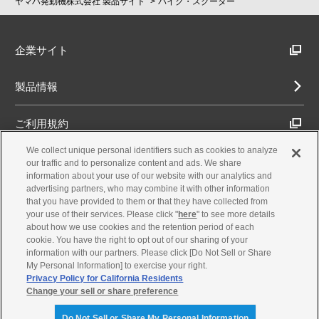
ヤマハ発動機株式会社 製品サイト
バイク・スクーター
企業サイト
製品情報
ご利用規約
We collect unique personal identifiers such as cookies to analyze
推奨環境
our traffic and to personalize content and ads. We share
information about your use of our website with our analytics and
advertising partners, who may combine it with other information
プライバシーポリシー
that you have provided to them or that they have collected from
your use of their services. Please click "
here
" to see more details
about how we use cookies and the retention period of each
Cookieポリシー
cookie. You have the right to opt out of our sharing of your
information with our partners. Please click [Do Not Sell or Share
My Personal Information] to exercise your right.
お問合せ・製品サポート
Privacy Policy for California Residents
Change your sell or share preference
© Yamaha Motor Co., Ltd.
Do Not Sell or Share My Personal Information