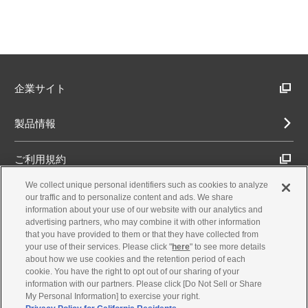
企業サイト
製品情報
ご利用規約
We collect unique personal identifiers such as cookies to analyze
推奨環境
our traffic and to personalize content and ads. We share
information about your use of our website with our analytics and
advertising partners, who may combine it with other information
プライバシーポリシー
that you have provided to them or that they have collected from
your use of their services. Please click "
here
" to see more details
about how we use cookies and the retention period of each
Cookieポリシー
cookie. You have the right to opt out of our sharing of your
information with our partners. Please click [Do Not Sell or Share
My Personal Information] to exercise your right.
お問合せ・製品サポート