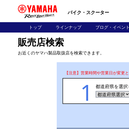
試
地
乗
域
モ
バイク・スクーター
デ
を
ル
ま
トップ
ラインナップ
ブログ・イベン
指
た
は
定
シ
販売店検索
ョ
し
ッ
プ
お近くのヤマハ製品取扱店を検索できます。
て
の
種
探
類
で
【注意】営業時間や営業日が変更と
す
絞
1
り
込
都道府県を選択
む