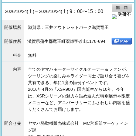
2026/10/24(土)～2026/10/24(土)
9：00〜15：00
開催場所
滋賀県：三井アウトレットパーク滋賀竜王
開催住所
滋賀県蒲生郡竜王町薬師字砂山1178-694
料金
無料
内容
全てのヤマハモーターサイクルオーナー＆ファンが、
ツーリングの楽しみやライダー同士で語り合う喜びを
共有できる、年に1度の恒例イベントです。
2016年4月の「XSR900」国内誕生から10年。今年
は、XSRシリーズの魅力を詰め込んだ特別展示や限定
メニューなど、アニバーサリーにふさわしい内容を盛
りだくさんでお届けします。
問合せ先
ヤマハ発動機販売株式会社 MC営業部マーケティン
グ課