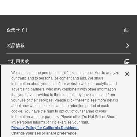
企業サイト
製品情報
ご利用規約
We collect unique personal identifiers such as cookies to analyze
推奨環境
our traffic and to personalize content and ads. We share
information about your use of our website with our analytics and
advertising partners, who may combine it with other information
プライバシーポリシー
that you have provided to them or that they have collected from
your use of their services. Please click "
here
" to see more details
about how we use cookies and the retention period of each
Cookieポリシー
cookie. You have the right to opt out of our sharing of your
information with our partners. Please click [Do Not Sell or Share
My Personal Information] to exercise your right.
お問合せ・製品サポート
Privacy Policy for California Residents
Change your sell or share preference